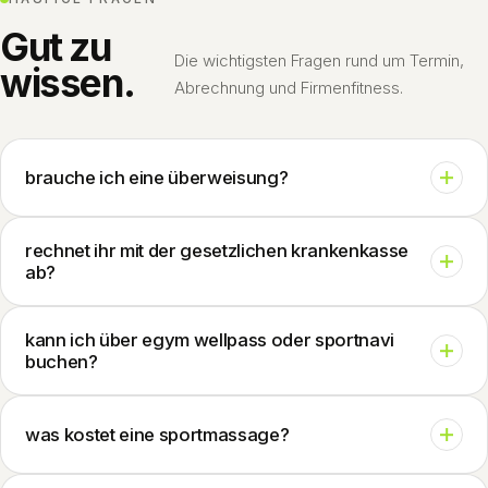
Gut zu
Die wichtigsten Fragen rund um Termin,
wissen.
Abrechnung und Firmenfitness.
brauche ich eine überweisung?
Nein. Als Privatpraxis behandeln wir ohne ärztliche
rechnet ihr mit der gesetzlichen krankenkasse
Überweisung, du buchst deinen Termin direkt online, ganz
ab?
ohne Wartezeit beim Hausarzt.
Nein, wir sind eine reine Privatpraxis mit Privat- und
kann ich über egym wellpass oder sportnavi
Selbstzahlerleistungen. Privatversicherte mit Verordnung
buchen?
erhalten nach der Behandlung eine Rechnung zur
Einreichung bei ihrer Versicherung.
Ja, wir sind offizieller Partner von EGYM Wellpass und
was kostet eine sportmassage?
Sportnavi. Wähle bei der Buchung einfach die Kategorie
deines Firmenfitness-Partners, die Zuzahlung wird dir dort
Als Selbstzahler 40 € (30 Min) bzw. 80 € (60 Min). Über